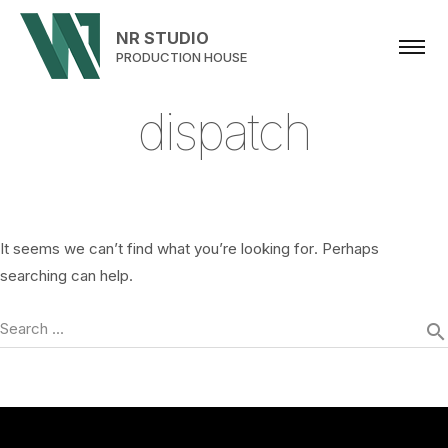
NR STUDIO
PRODUCTION HOUSE
d
i
s
p
a
t
c
h
It seems we can’t find what you’re looking for. Perhaps
searching can help.
Search …
search