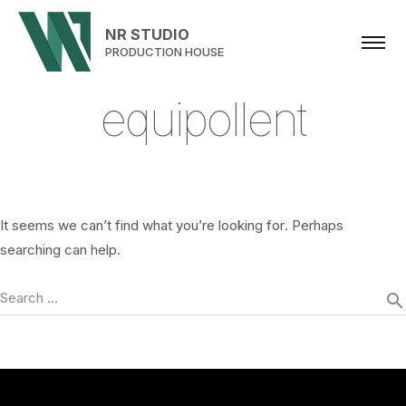
NR STUDIO
PRODUCTION HOUSE
e
q
u
i
p
o
l
l
e
n
t
It seems we can’t find what you’re looking for. Perhaps
searching can help.
Search …
search