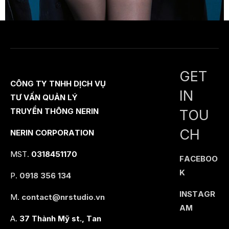
GET
CÔNG TY TNHH DỊCH VỤ
IN
TƯ VẤN QUẢN LÝ
TOU
TRUYỀN THÔNG NERIN
CH
NERIN CORPORATION
MST.
0318451170
FACEBOO
K
P.
0918 356 134
INSTAGR
M.
contact@nrstudio.vn
AM
A.
37 Thành Mỹ st., Tan