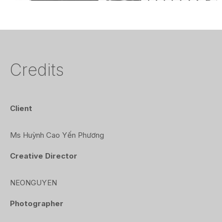
Credits
Client
Ms Huỳnh Cao Yến Phương
Creative Director
NEONGUYEN
Photographer