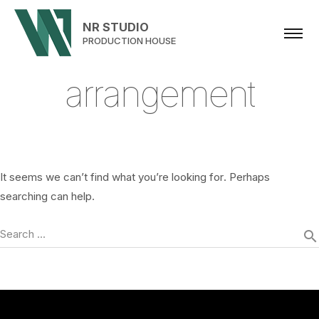
NR STUDIO
PRODUCTION HOUSE
a
r
r
a
n
g
e
m
e
n
t
It seems we can’t find what you’re looking for. Perhaps
searching can help.
Search …
search