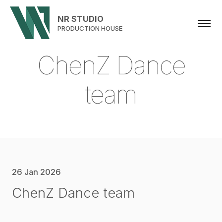
NR STUDIO
PRODUCTION HOUSE
C
h
e
n
Z
D
a
n
c
e
t
e
a
m
26 Jan 2026
ChenZ Dance team