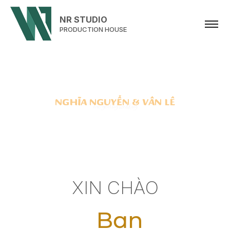
NR STUDIO
PRODUCTION HOUSE
NGHĨA NGUYỄN & VÂN LÊ
are getting wedding
XIN CHÀO
B
ạ
n