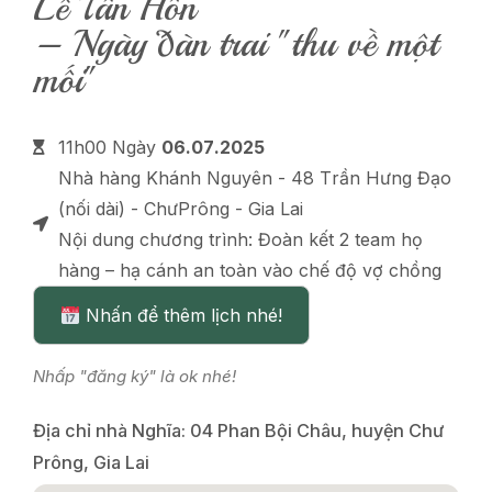
Lễ Tân Hôn
– Ngày đàn trai "thu về một
mối"
11h00 Ngày
06.07.2025
Nhà hàng Khánh Nguyên - 48 Trần Hưng Đạo
(nối dài) - ChưPrông - Gia Lai
Nội dung chương trình: Đoàn kết 2 team họ
hàng – hạ cánh an toàn vào chế độ vợ chồng
Nhấn để thêm lịch nhé!
Nhấp "đăng ký" là ok nhé!
Địa chỉ nhà Nghĩa: 04 Phan Bội Châu, huyện Chư
Prông, Gia Lai