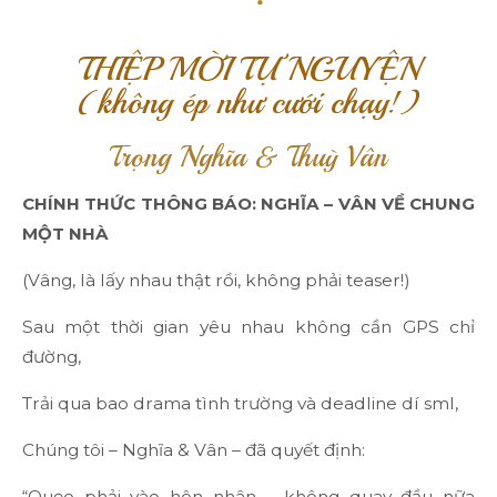
THIỆP MỜI TỰ NGUYỆN
(không ép như cưới chạy!)
Trọng Nghĩa & Thuỳ Vân
CHÍNH THỨC THÔNG BÁO: NGHĨA – VÂN VỀ CHUNG
MỘT NHÀ
(Vâng, là lấy nhau thật rồi, không phải teaser!)
Sau một thời gian yêu nhau không cần GPS chỉ
đường,
Trải qua bao drama tình trường và deadline dí sml,
Chúng tôi – Nghĩa & Vân – đã quyết định:
“Quẹo phải vào hôn nhân – không quay đầu nữa